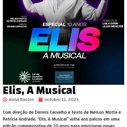
Elis, A Musical
Anna Bastos
outubro 11, 2023
Com direção de Dennis Carvalho e texto de Nelson Motta e
Patrícia Andrade, “Elis, A Musical” volta aos palcos em uma
edição comemorativa de 10 anos para emocionar novas