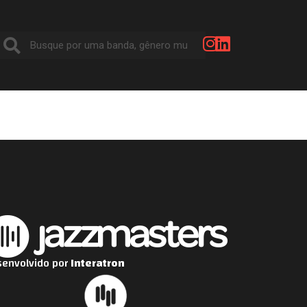
envolvido por
Interatron