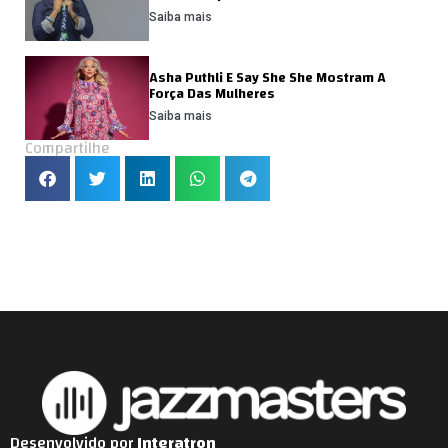
Saiba mais
Asha Puthli E Say She She Mostram A
Força Das Mulheres
Saiba mais
Compartilhe
Desenvolvido por
Interatron