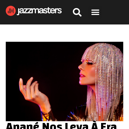
Anané Nos Leva À Era