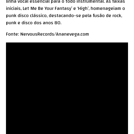
linha vocal essencial para o todo instrumental. As faixas
iniciais, Let Me Be Your Fantasy’ e ‘High’, homenageiam o
punk disco clássico, destacando-se pela fusão de rock,
punk e disco dos anos 80.
Fonte: NervousRecords/Ananevega.com