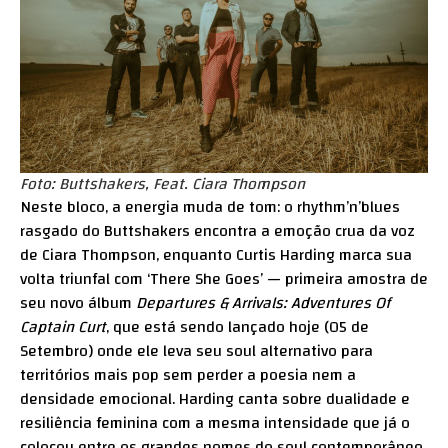
Foto: Buttshakers, Feat. Ciara Thompson
Neste bloco, a energia muda de tom: o rhythm’n’blues
rasgado do Buttshakers encontra a emoção crua da voz
de Ciara Thompson, enquanto Curtis Harding marca sua
volta triunfal com ‘There She Goes’ — primeira amostra de
seu novo álbum
Departures & Arrivals: Adventures Of
Captain Curt
, que está sendo lançado hoje (05 de
Setembro) onde ele leva seu soul alternativo para
territórios mais pop sem perder a poesia nem a
densidade emocional. Harding canta sobre dualidade e
resiliência feminina com a mesma intensidade que já o
colocou entre os grandes nomes do soul contemporâneo.