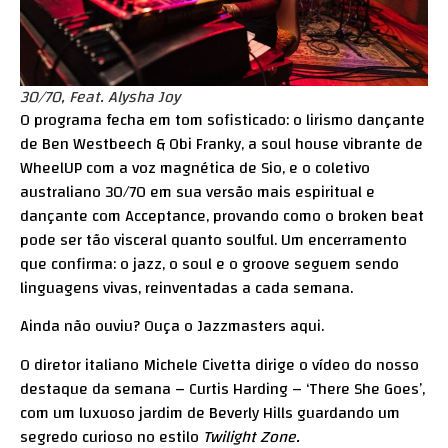
30/70, Feat. Alysha Joy
O programa fecha em tom sofisticado: o lirismo dançante
de Ben Westbeech & Obi Franky, a soul house vibrante de
WheelUP com a voz magnética de Sio, e o coletivo
australiano 30/70 em sua versão mais espiritual e
dançante com Acceptance, provando como o broken beat
pode ser tão visceral quanto soulful. Um encerramento
que confirma: o jazz, o soul e o groove seguem sendo
linguagens vivas, reinventadas a cada semana.
Ainda não ouviu? Ouça o Jazzmasters
aqui
.
O diretor italiano Michele Civetta dirige o vídeo do nosso
destaque da semana – Curtis Harding – ‘There She Goes’,
com um luxuoso jardim de Beverly Hills guardando um
segredo curioso no estilo
Twilight Zone.