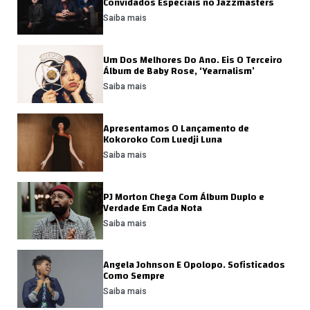
Convidados Especiais no Jazzmasters
Saiba mais
Um Dos Melhores Do Ano. Eis O Terceiro
Álbum de Baby Rose, ‘Yearnalism’
Saiba mais
Apresentamos O Lançamento de
Kokoroko Com Luedji Luna
Saiba mais
PJ Morton Chega Com Álbum Duplo e
Verdade Em Cada Nota
Saiba mais
Angela Johnson E Opolopo. Sofisticados
Como Sempre
Saiba mais