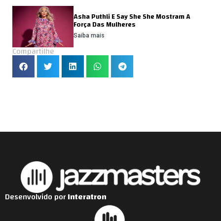
Asha Puthli E Say She She Mostram A
Força Das Mulheres
Saiba mais
Compartilhe
Desenvolvido por
Interatron