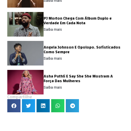
Saiba mais
PJ Morton Chega Com Álbum Duplo e
Verdade Em Cada Nota
Saiba mais
Angela Johnson E Opolopo. Sofisticados
Como Sempre
Saiba mais
Asha Puthli E Say She She Mostram A
Força Das Mulheres
Saiba mais
Compartilhe