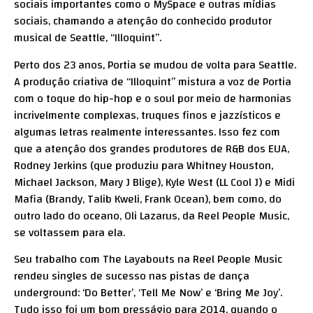
sociais importantes como o MySpace e outras mídias
sociais, chamando a atenção do conhecido produtor
musical de Seattle, “Illoquint”.
Perto dos 23 anos, Portia se mudou de volta para Seattle.
A produção criativa de “Illoquint” mistura a voz de Portia
com o toque do hip-hop e o soul por meio de harmonias
incrivelmente complexas, truques finos e jazzísticos e
algumas letras realmente interessantes. Isso fez com
que a atenção dos grandes produtores de R&B dos EUA,
Rodney Jerkins (que produziu para Whitney Houston,
Michael Jackson, Mary J Blige), Kyle West (LL Cool J) e Midi
Mafia (Brandy, Talib Kweli, Frank Ocean), bem como, do
outro lado do oceano, Oli Lazarus, da Reel People Music,
se voltassem para ela.
Seu trabalho com The Layabouts na Reel People Music
rendeu singles de sucesso nas pistas de dança
underground: ‘Do Better’, ‘Tell Me Now’ e ‘Bring Me Joy’.
Tudo isso foi um bom presságio para 2014, quando o