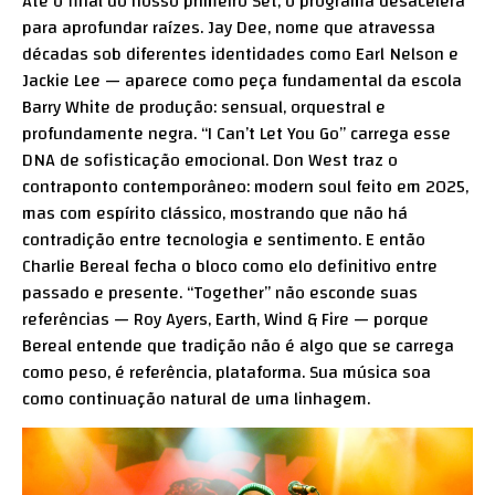
Até o final do nosso primeiro Set, o programa desacelera
para aprofundar raízes. Jay Dee, nome que atravessa
décadas sob diferentes identidades como Earl Nelson e
Jackie Lee — aparece como peça fundamental da escola
Barry White de produção: sensual, orquestral e
profundamente negra. “I Can’t Let You Go” carrega esse
DNA de sofisticação emocional. Don West traz o
contraponto contemporâneo: modern soul feito em 2025,
mas com espírito clássico, mostrando que não há
contradição entre tecnologia e sentimento. E então
Charlie Bereal fecha o bloco como elo definitivo entre
passado e presente. “Together” não esconde suas
referências — Roy Ayers, Earth, Wind & Fire — porque
Bereal entende que tradição não é algo que se carrega
como peso, é referência, plataforma. Sua música soa
como continuação natural de uma linhagem.