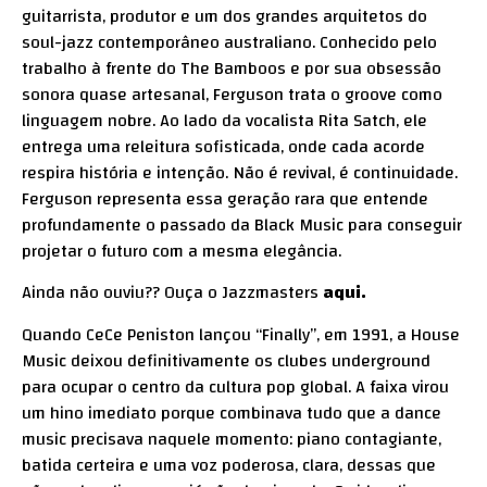
guitarrista, produtor e um dos grandes arquitetos do
soul-jazz contemporâneo australiano. Conhecido pelo
trabalho à frente do The Bamboos e por sua obsessão
sonora quase artesanal, Ferguson trata o groove como
linguagem nobre. Ao lado da vocalista Rita Satch, ele
entrega uma releitura sofisticada, onde cada acorde
respira história e intenção. Não é revival, é continuidade.
Ferguson representa essa geração rara que entende
profundamente o passado da Black Music para conseguir
projetar o futuro com a mesma elegância.
Ainda não ouviu?? Ouça o Jazzmasters
aqui
.
Quando CeCe Peniston lançou “Finally”, em 1991, a House
Music deixou definitivamente os clubes underground
para ocupar o centro da cultura pop global. A faixa virou
um hino imediato porque combinava tudo que a dance
music precisava naquele momento: piano contagiante,
batida certeira e uma voz poderosa, clara, dessas que