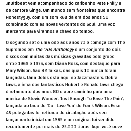
.multibeat vem acompanhado do caribenho Pete Philly e
da cantora Ginge. Um mundo sem fronteiras que encontra
Honestyguy, com um som R&B da era dos anos 90
combinado com as novas vertentes do Soul. Uma voz
marcante para virarmos a chave do tempo.
O segundo set é uma ode aos anos 70 e começa com The
Supremes em
The ’70s Anthology
é um conjunto de dois
discos com muitas das músicas gravadas pelo grupo
entre 1969 e 1976, sem Diana Ross, com destaque para
Mary Wilson. São 42 faixas, das quais 10 nunca foram
lançadas. Uma deles está aqui no Jazzmasters. Debra
Laws, a irmã dos fantásticos Hubert e Ronald Laws chega
diretamente dos anos 80 e abre caminho para uma
música de Stevie Wonder, ‘Just Enough To Ease The Pain’,
lançada ao lado de ‘Do I Love You’ de Frank Wilson. Esse
45 polegadas foi retirado de circulação após seu
lançamento inicial em 1965 e um original foi vendido
recentemente por mais de 25.000 Libras. Aqui você ouve