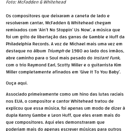
Foto: McFadden & Whitehead
Os compositores que deixaram a caneta de lado e
resolveram cantar, McFadden & Whitehead chegam
remixados com ‘Ain’t No Stoppin’ Us Now’, a música que
foi um grito de libertação das garras de Gamble e Huff da
Philadelphia Records. A voz de Michael mais uma vez em
destaque no álbum
Triumph
de 1980 ao lado dos irmãos,
abre caminho para o Soul mais pesado do
Instant Funk,
com o trio Raymond Earl, Scotty Miller e o guitarrista Kim
Miller completamente afinados em ‘Give It To You Baby’.
Ouça
aqui
.
Associado primeiramente como um hino das lutas raciais
nos EUA, o compositor e cantor Whitehead tratou de
explicou que essa música, foi apenas um modo de dizer à
dupla Kanny Gambe e Leon Huff, que eles eram mais do
que compositores. Aqui eles demonstraram que
poderiam mais do apenas escrever músicas para outros