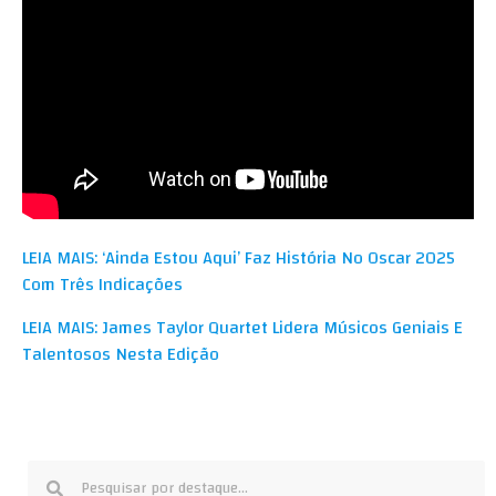
LEIA MAIS: ‘Ainda Estou Aqui’ Faz História No Oscar 2025
Com Três Indicações
LEIA MAIS: James Taylor Quartet Lidera Músicos Geniais E
Talentosos Nesta Edição