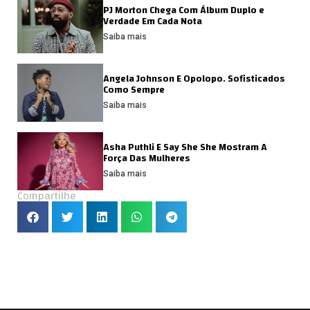
PJ Morton Chega Com Álbum Duplo e
Verdade Em Cada Nota
Saiba mais
Angela Johnson E Opolopo. Sofisticados
Como Sempre
Saiba mais
Asha Puthli E Say She She Mostram A
Força Das Mulheres
Saiba mais
Compartilhe