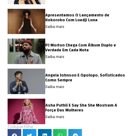
Apresentamos O Lançamento de
Kokoroko Com Luedji Luna
Saiba mais
PJ Morton Chega Com Álbum Duplo e
Verdade Em Cada Nota
Saiba mais
Angela Johnson E Opolopo. Sofisticados
Como Sempre
Saiba mais
Asha Puthli E Say She She Mostram A
Força Das Mulheres
Saiba mais
Compartilhe