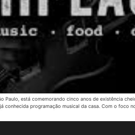
São Paulo, está comemorando cinco anos de existência chei
a já conhecida programação musical da casa. Com o foco no