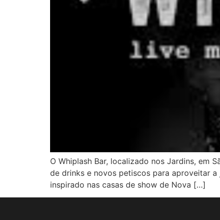
O Whiplash Bar, localizado nos Jardins, em 
de drinks e novos petiscos para aproveitar 
inspirado nas casas de show de Nova […]