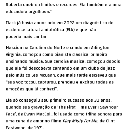
Roberta quebrou limites e recordes. Ela também era uma
educadora orgulhosa.”
Flack já havia anunciado em 2022 um diagnóstico de
esclerose lateral amiotrófica (ELA) e que não
poderia mais cantar.
Nascida na Carolina do Norte e criado em Arlington,
Virgínia, começou como pianista clássica, primeiro
ensinando música. Sua carreira musical começou depois
que ela foi descoberta cantando em um clube de jazz
pelo músico Les McCann, que mais tarde escreveu que
“sua voz tocou, capturou, prendeu e excitou todas as
emoções que já conheci”.
Ela só conseguiu seu primeiro sucesso aos 30 anos,
quando sua gravação de ‘The First Time Ever I Saw Your
Face’, de Ewan MacColl, foi usada como trilha sonora para
uma cena de amor no filme
Play Misty For Me,
de Clint
Eastwood, de 1971.