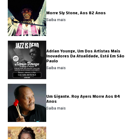
Morre Sly Stone, Aos 82 Anos
Saiba mais
Adrian Younge, Um Dos Artistas Mais
Inovadores Da Atualidade, Está Em São
Paulo
Saiba mais
Um Gigante. Roy Ayers Morre Aos 84
Anos
Saiba mais