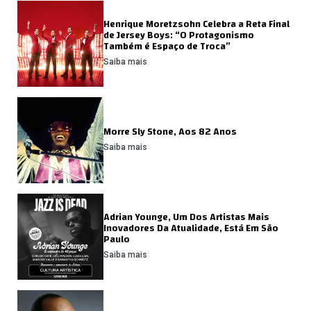
Henrique Moretzsohn Celebra a Reta Final
de Jersey Boys: “O Protagonismo
Também é Espaço de Troca”
Saiba mais
Morre Sly Stone, Aos 82 Anos
Saiba mais
Adrian Younge, Um Dos Artistas Mais
Inovadores Da Atualidade, Está Em São
Paulo
Saiba mais