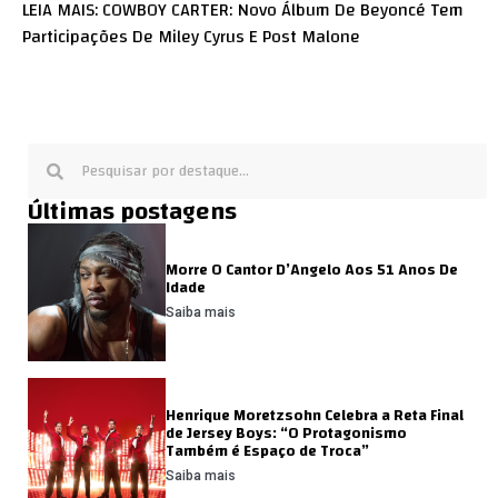
LEIA MAIS: COWBOY CARTER: Novo Álbum De Beyoncé Tem
Participações De Miley Cyrus E Post Malone
Últimas postagens
Morre O Cantor D’Angelo Aos 51 Anos De
Idade
Saiba mais
Henrique Moretzsohn Celebra a Reta Final
de Jersey Boys: “O Protagonismo
Também é Espaço de Troca”
Saiba mais