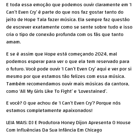
E toda essa emoção que podemos ouvir claramente em ‘I
Can’t Even Cry’ é parte do que nos faz gostar tanto do
jeito de Hope Tala fazer música. Ela sempre faz questão
de escrever exatamente como se sente sobre tudo e isso
cria o tipo de conexão profunda com os fãs que tanto
amam.
E se é assim que Hope está começando 2024, mal
podemos esperar para ver o que ela tem reservado para
o futuro. Você pode ouvir ‘I Can’t Even Cry’
aqui
e ver por si
mesmo por que estamos tão felizes com essa música.
Também recomendamos ouvir mais músicas da cantora,
como ‘All My Girls Like To Fight’ e ‘Lovestained’.
E você? O que achou de ‘I Can’t Even Cry’? Porque nós
estamos completamente apaixonados!
LEIA MAIS: DJ E Produtora Honey Dijon Apresenta O House
Com Influências Da Sua Infância Em Chicago