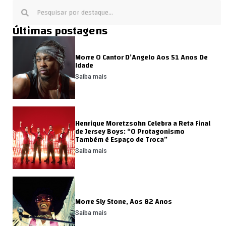
Últimas postagens
Morre O Cantor D’Angelo Aos 51 Anos De
Idade
Saiba mais
Henrique Moretzsohn Celebra a Reta Final
de Jersey Boys: “O Protagonismo
Também é Espaço de Troca”
Saiba mais
Morre Sly Stone, Aos 82 Anos
Saiba mais