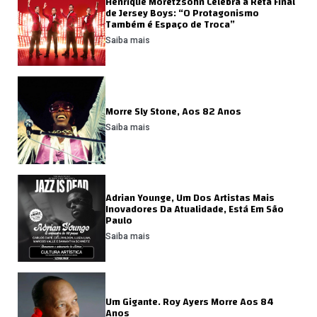
Henrique Moretzsohn Celebra a Reta Final
de Jersey Boys: “O Protagonismo
Também é Espaço de Troca”
Saiba mais
Morre Sly Stone, Aos 82 Anos
Saiba mais
Adrian Younge, Um Dos Artistas Mais
Inovadores Da Atualidade, Está Em São
Paulo
Saiba mais
Um Gigante. Roy Ayers Morre Aos 84
Anos