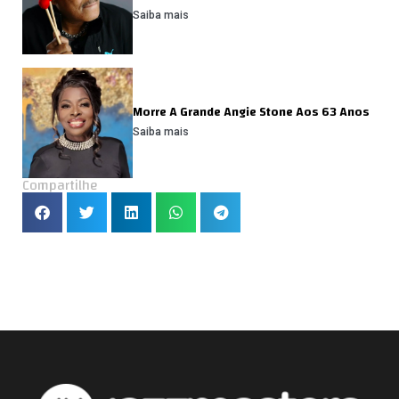
Saiba mais
Morre A Grande Angie Stone Aos 63 Anos
Saiba mais
Compartilhe