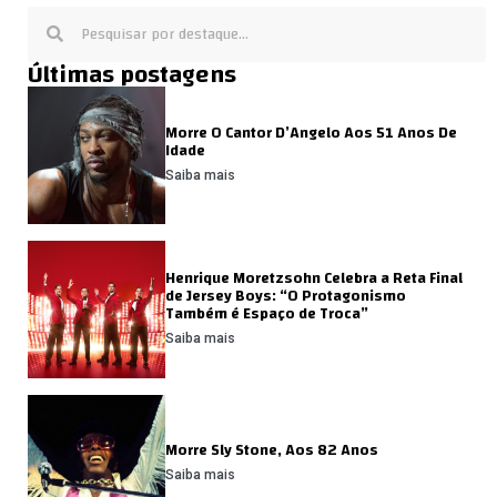
Últimas postagens
Morre O Cantor D’Angelo Aos 51 Anos De
Idade
Saiba mais
Henrique Moretzsohn Celebra a Reta Final
de Jersey Boys: “O Protagonismo
Também é Espaço de Troca”
Saiba mais
Morre Sly Stone, Aos 82 Anos
Saiba mais