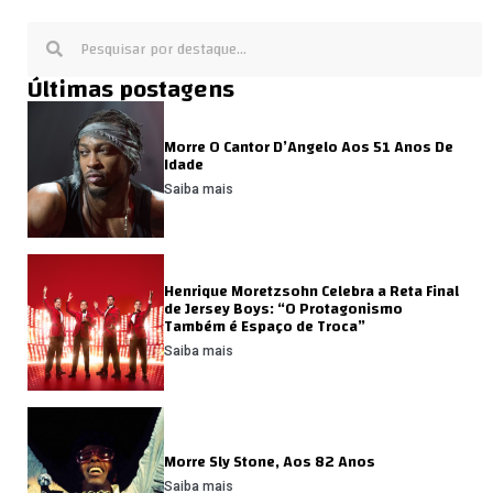
Últimas postagens
Morre O Cantor D’Angelo Aos 51 Anos De
Idade
Saiba mais
Henrique Moretzsohn Celebra a Reta Final
de Jersey Boys: “O Protagonismo
Também é Espaço de Troca”
Saiba mais
Morre Sly Stone, Aos 82 Anos
Saiba mais