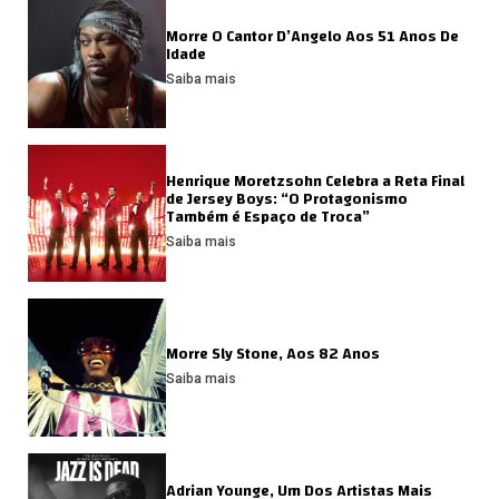
Morre O Cantor D’Angelo Aos 51 Anos De
Idade
Saiba mais
Henrique Moretzsohn Celebra a Reta Final
de Jersey Boys: “O Protagonismo
Também é Espaço de Troca”
Saiba mais
Morre Sly Stone, Aos 82 Anos
Saiba mais
Adrian Younge, Um Dos Artistas Mais