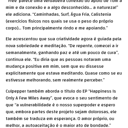
“’Free’ parece uma verdadeira conexão do apoio de Tom a
mim e da conexão e a algo desconhecido… a natureza!”
ele adiciona. “Caminhadas, Surf, Água Fria, Calistenia
(exercícios físicos nos quais se usa o peso do próprio
corpo)… Tom principalmente rindo e me apoiando.”
Ele acrescentou que sua criatividade agora é guiada pela
nova sobriedade e meditação. “De repente, comecei a ir
semanalmente, ganhando paz e até um pouco de cura”,
continua ele. “Eu diria que as pessoas notaram uma
mudança positiva em mim, sem que eu dissesse
explicitamente que estava meditando. Quase como se eu
estivesse melhorando, sem realmente perceber.”
Culpepper também aborda o título do EP “Happiness Is
Only A Few Miles Away”, que evoca o seu sentimento de
que “a vulnerabilidade é o nosso superpoder e espero
que, embora partes deste projeto sejam dolorosas, ele
também se traduza em esperança. O amor próprio, ou
melhor, a autoaceitação é o maior ato de bondade.”