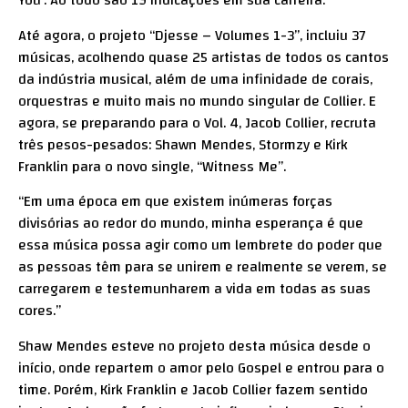
You’. Ao todo são 19 indicações em sua carreira.
Até agora, o projeto “Djesse – Volumes 1-3”, incluiu 37
músicas, acolhendo quase 25 artistas de todos os cantos
da indústria musical, além de uma infinidade de corais,
orquestras e muito mais no mundo singular de Collier. E
agora, se preparando para o Vol. 4, Jacob Collier, recruta
três pesos-pesados: Shawn Mendes, Stormzy e Kirk
Franklin para o novo single, “Witness Me”.
“Em uma época em que existem inúmeras forças
divisórias ao redor do mundo, minha esperança é que
essa música possa agir como um lembrete do poder que
as pessoas têm para se unirem e realmente se verem, se
carregarem e testemunharem a vida em todas as suas
cores.”
Shaw Mendes esteve no projeto desta música desde o
início, onde repartem o amor pelo Gospel e entrou para o
time. Porém, Kirk Franklin e Jacob Collier fazem sentido