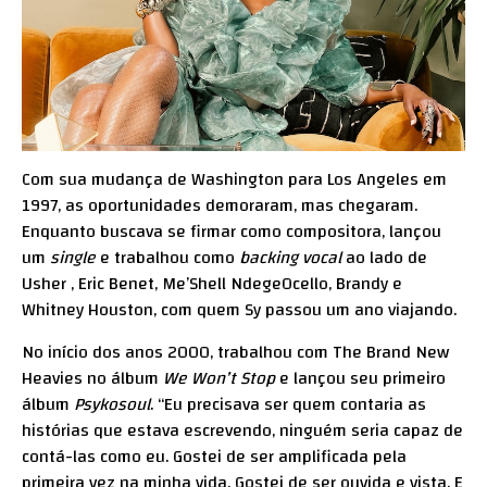
Com sua mudança de Washington para Los Angeles em
1997, as oportunidades demoraram, mas chegaram.
Enquanto buscava se firmar como compositora, lançou
um
single
e trabalhou como
backing vocal
ao lado de
Usher , Eric Benet, Me’Shell NdegeOcello, Brandy e
Whitney Houston, com quem Sy passou um ano viajando.
No início dos anos 2000, trabalhou com The Brand New
Heavies no álbum
We Won’t Stop
e lançou seu primeiro
álbum
Psykosoul
. “Eu precisava ser quem contaria as
histórias que estava escrevendo, ninguém seria capaz de
contá-las como eu. Gostei de ser amplificada pela
primeira vez na minha vida. Gostei de ser ouvida e vista. E