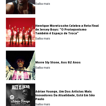
Saiba mais
Henrique Moretzsohn Celebra a Reta Final
de Jersey Boys: “O Protagonismo
Também é Espaço de Troca”
Saiba mais
Morre Sly Stone, Aos 82 Anos
Saiba mais
Adrian Younge, Um Dos Artistas Mais
Inovadores Da Atualidade, Está Em São
Paulo
Saiba mais