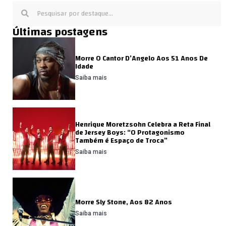
Últimas postagens
Morre O Cantor D’Angelo Aos 51 Anos De
Idade
Saiba mais
Henrique Moretzsohn Celebra a Reta Final
de Jersey Boys: “O Protagonismo
Também é Espaço de Troca”
Saiba mais
Morre Sly Stone, Aos 82 Anos
Saiba mais