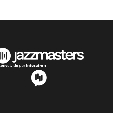
envolvido por
Interatron