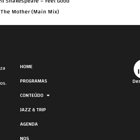
ell Shakespeare – Feel Good
f The Mother (Main Mix)
HOME
iza
PROGRAMAS
Des
os.
CONTEÚDO
JAZZ & TRIP
AGENDA
NOS