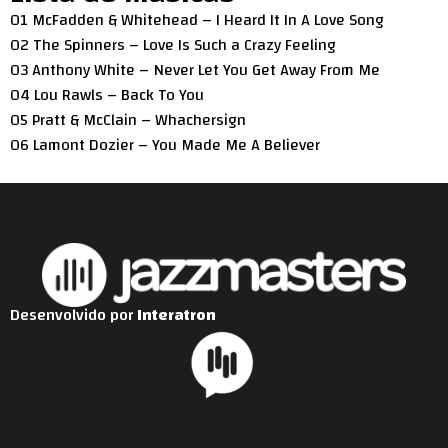
01 McFadden & Whitehead – I Heard It In A Love Song
02 The Spinners – Love Is Such a Crazy Feeling
03 Anthony White – Never Let You Get Away From Me
04 Lou Rawls – Back To You
05 Pratt & McClain – Whachersign
06 Lamont Dozier – You Made Me A Believer
Desenvolvido por
Interatron