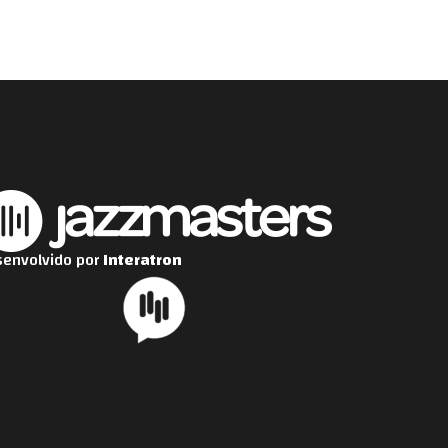
envolvido por
Interatron