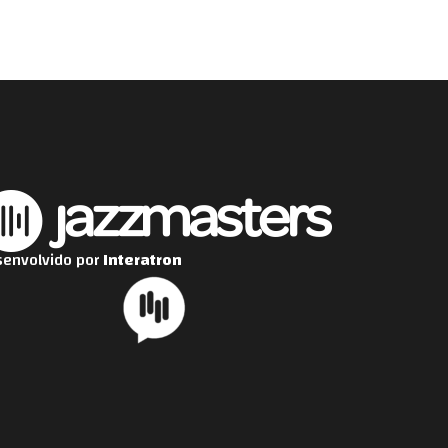
envolvido por
Interatron