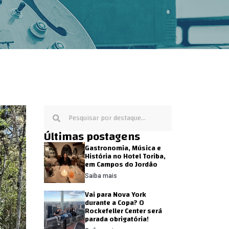
Últimas postagens
Gastronomia, Música e
História no Hotel Toriba,
em Campos do Jordão
Saiba mais
Vai para Nova York
durante a Copa? O
Rockefeller Center será
parada obrigatória!