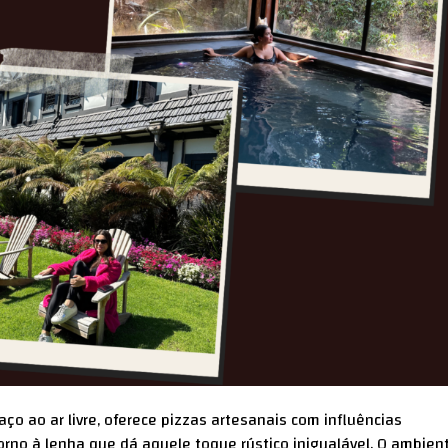
ço ao ar livre, oferece pizzas artesanais com influências
rno à lenha que dá aquele toque rústico inigualável. O ambien