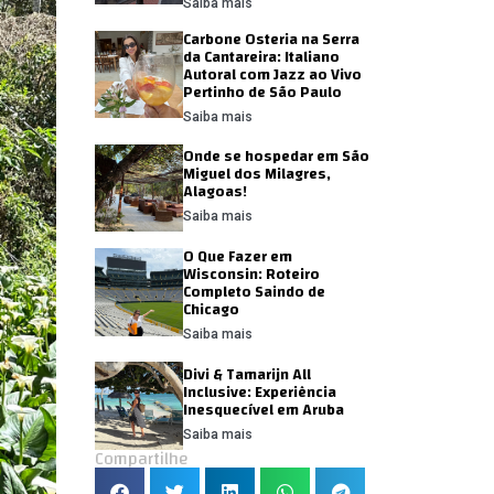
Saiba mais
Carbone Osteria na Serra
da Cantareira: Italiano
Autoral com Jazz ao Vivo
Pertinho de São Paulo
Saiba mais
Onde se hospedar em São
Miguel dos Milagres,
Alagoas!
Saiba mais
O Que Fazer em
Wisconsin: Roteiro
Completo Saindo de
Chicago
Saiba mais
Divi & Tamarijn All
Inclusive: Experiência
Inesquecível em Aruba
Saiba mais
Compartilhe