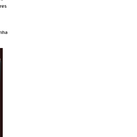
res
inha