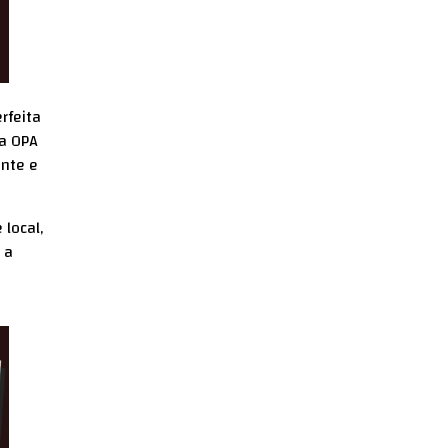
rfeita
 a OPA
ente e
 local,
 a