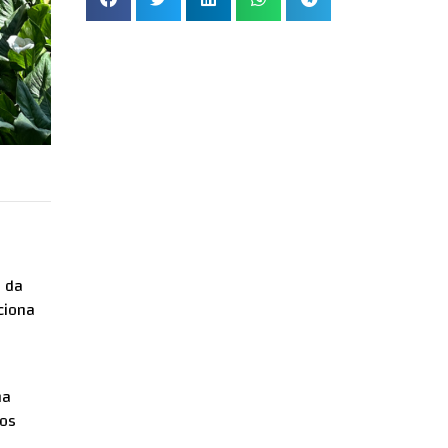
a da
ciona
ha
nos