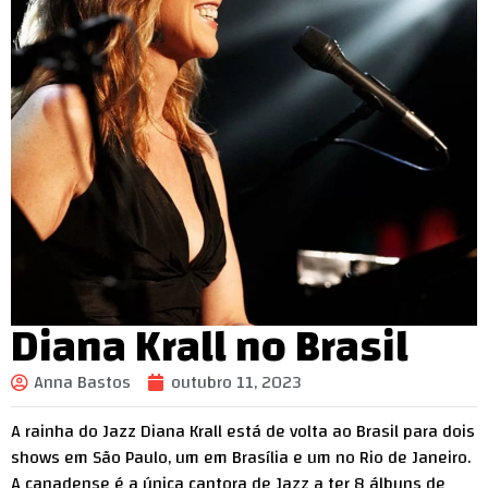
Diana Krall no Brasil
Anna Bastos
outubro 11, 2023
A rainha do Jazz Diana Krall está de volta ao Brasil para dois
shows em São Paulo, um em Brasília e um no Rio de Janeiro.
A canadense é a única cantora de Jazz a ter 8 álbuns de