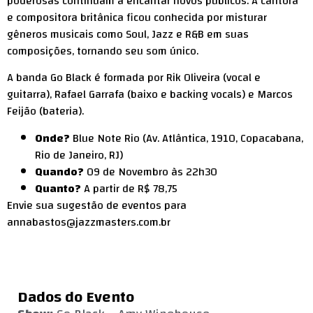
poderosas continuam a encantar novos públicos. A cantora
e compositora britânica ficou conhecida por misturar
gêneros musicais como Soul, Jazz e R&B em suas
composições, tornando seu som único.
A banda Go Black é formada por Rik Oliveira (vocal e
guitarra), Rafael Garrafa (baixo e backing vocals) e Marcos
Feijão (bateria).
Onde?
Blue Note Rio (Av. Atlântica, 1910, Copacabana,
Rio de Janeiro, RJ)
Quando?
09 de Novembro às 22h30
Quanto?
A partir de R$ 78,75
Envie sua sugestão de eventos para
annabastos@jazzmasters.com.br
Dados do Evento