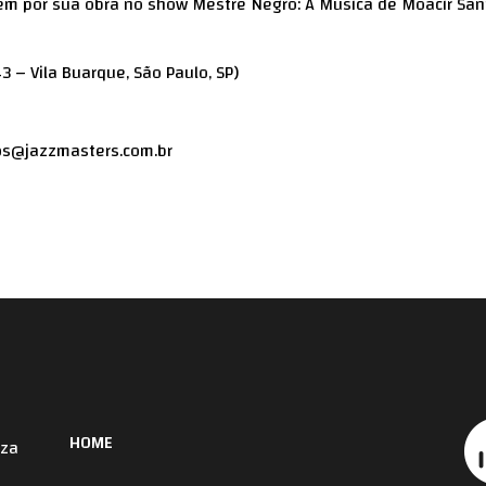
em por sua obra no show Mestre Negro: A Música de Moacir San
3 – Vila Buarque, São Paulo, SP)
os@jazzmasters.com.br
HOME
iza