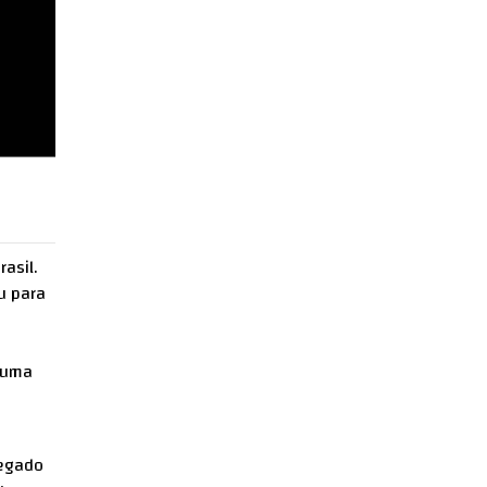
asil.
u para
a uma
legado