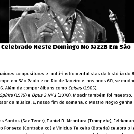
É Celebrado Neste Domingo No JazzB Em São
iores compositores e multi-instrumentalistas da história do Br
po em São Paulo e no Rio de Janeiro e, nos anos 60, se mudo
006. Além de compor álbuns como
Coisas
(1965),
Spirits
(1975) e
Opus 3 Nº 1
(1978), Moacir também foi maestro,
essor de música. E, nesse fim de semana, o Mestre Negro ganh
s Santos (Sax Tenor), Daniel D ‘Alcantara (Trompete), Feldeman
o Fonseca (Contrabaixo) e Vinicius Teixeira (Bateria) celebra o 