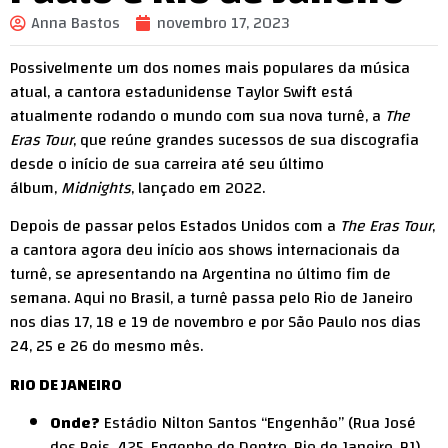
Anna Bastos
novembro 17, 2023
Possivelmente um dos nomes mais populares da música
atual, a cantora estadunidense Taylor Swift está
atualmente rodando o mundo com sua nova turnê, a
The
Eras Tour
, que reúne grandes sucessos de sua discografia
desde o início de sua carreira até seu último
álbum,
Midnights
, lançado em 2022.
Depois de passar pelos Estados Unidos com a
The Eras Tour
,
a cantora agora deu início aos shows internacionais da
turnê, se apresentando na Argentina no último fim de
semana. Aqui no Brasil, a turnê passa pelo Rio de Janeiro
nos dias 17, 18 e 19 de novembro e por São Paulo nos dias
24, 25 e 26 do mesmo mês.
RIO DE JANEIRO
Onde?
Estádio Nilton Santos “Engenhão” (Rua José
dos Reis, 425, Engenho de Dentro, Rio de Janeiro, RJ)