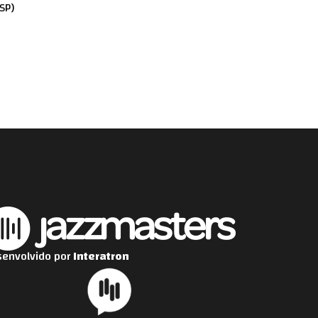
SP)
envolvido por
Interatron