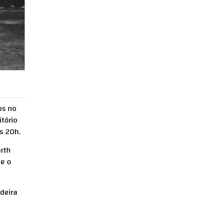
os no
tório
s 20h.
rth
 e o
adeira