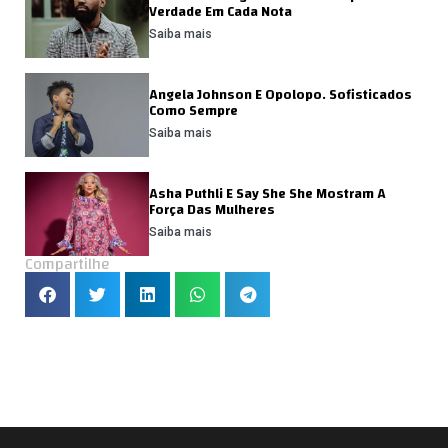
Verdade Em Cada Nota
Saiba mais
Angela Johnson E Opolopo. Sofisticados
Como Sempre
Saiba mais
Asha Puthli E Say She She Mostram A
Força Das Mulheres
Saiba mais
Compartilhe