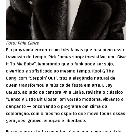
Foto: Phie Claire
E o programa encerra com três faixas que resumem essa
travessia do tempo. Rick James surge irresistível em “Give
It To Me Baby”, lembrando que o funk pode ser sujo,
divertido e sofisticado ao mesmo tempo. Kool & The
Gang, com “Steppin’ Out”, traz a elegância natural de
quem transformou a música de festa em arte. E Jay
Caruso, ao lado da cantora Phie Claire, revisita o clássico
“Dance A Little Bit Closer” em versão moderna, vibrante e
dançante — encerrando o programa em clima de
celebração, com o mesmo espírito que move todas essas
gerações: groove, emoção e liberdade.
Em resumo: este Jazzmasters é um mapa emocional do