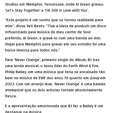
Studios em Memphis, Tennessee, onde Al Green gravou
‘Let’s Stay Together’ e ‘I’m Still in Love with You’.
“Este projeto é um sonho que se tornou realidade para
mim”, disse Yeti Beats. “Tive a ideia de produzir um disco
influenciado pela música do meu cantor de Soul
preferido, Al Green, e gravá-lo com uma banda ao vivo.
Viajar para Memphis para gravar em seu estúdio foi uma
honra imensa para todos nós.”
Para ‘Never Change’, primeiro single do álbum, BJ traz
uma lenda musical, o tenor líder do Earth Wind & Fire,
Philip Bailey, em uma música que teria se encaixado tão
bem na música de EWF dos anos 70 quanto em
Gravy
em
2023. Com um arranjo leve, ‘Never Change’ é uma balada
atemporal que os dois artistas tornam absolutamente
fresca.
E a apresentação emocionada que BJ faz a Bailey é um
destaque na música.