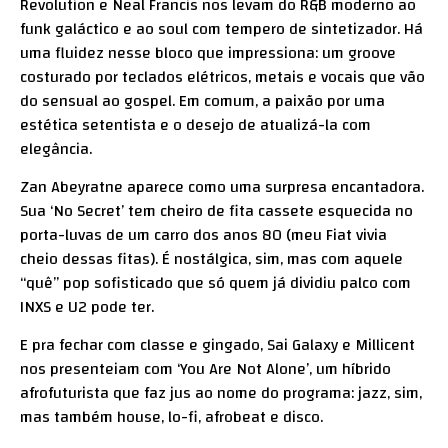
Revolution e Neal Francis nos levam do R&B moderno ao
funk galáctico e ao soul com tempero de sintetizador. Há
uma fluidez nesse bloco que impressiona: um groove
costurado por teclados elétricos, metais e vocais que vão
do sensual ao gospel. Em comum, a paixão por uma
estética setentista e o desejo de atualizá-la com
elegância.
Zan Abeyratne aparece como uma surpresa encantadora.
Sua ‘No Secret’ tem cheiro de fita cassete esquecida no
porta-luvas de um carro dos anos 80 (meu Fiat vivia
cheio dessas fitas). É nostálgica, sim, mas com aquele
“quê” pop sofisticado que só quem já dividiu palco com
INXS e U2 pode ter.
E pra fechar com classe e gingado, Sai Galaxy e Millicent
nos presenteiam com ‘You Are Not Alone’, um híbrido
afrofuturista que faz jus ao nome do programa: jazz, sim,
mas também house, lo-fi, afrobeat e disco.