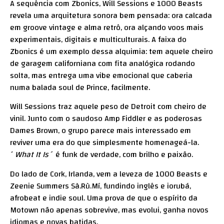
A sequência com Zbonics, Will Sessions e 1000 Beasts
revela uma arquitetura sonora bem pensada: ora calcada
em groove vintage e alma retrô, ora alçando voos mais
experimentais, digitais e multiculturais. A faixa do
Zbonics é um exemplo dessa alquimia: tem aquele cheiro
de garagem californiana com fita analógica rodando
solta, mas entrega uma vibe emocional que caberia
numa balada soul de Prince, facilmente.
Will Sessions traz aquele peso de Detroit com cheiro de
vinil. Junto com o saudoso Amp Fiddler e as poderosas
Dames Brown, o grupo parece mais interessado em
reviver uma era do que simplesmente homenageá-la.
´
What It Is´
é funk de verdade, com brilho e paixão.
Do lado de Cork, Irlanda, vem a leveza de 1000 Beasts e
Zeenie Summers Sà.Rù.Mí, fundindo inglês e iorubá,
afrobeat e indie soul. Uma prova de que o espírito da
Motown não apenas sobrevive, mas evolui, ganha novos
idiomas e novas batidas.