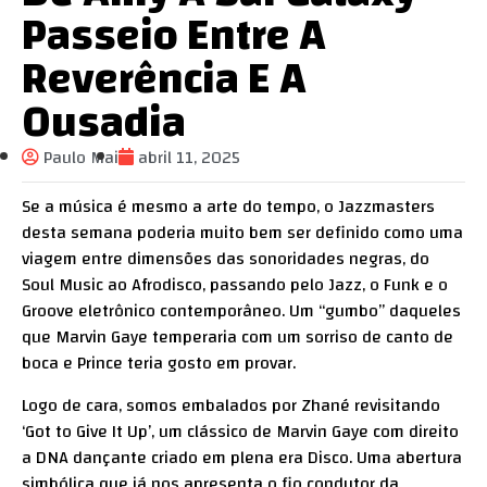
Passeio Entre A
Reverência E A
Ousadia
Paulo Mai
abril 11, 2025
Se a música é mesmo a arte do tempo, o Jazzmasters
desta semana poderia muito bem ser definido como uma
viagem entre dimensões das sonoridades negras, do
Soul Music ao Afrodisco, passando pelo Jazz, o Funk e o
Groove eletrônico contemporâneo. Um “gumbo” daqueles
que Marvin Gaye temperaria com um sorriso de canto de
boca e Prince teria gosto em provar.
Logo de cara, somos embalados por Zhané revisitando
‘Got to Give It Up’, um clássico de Marvin Gaye com direito
a DNA dançante criado em plena era Disco. Uma abertura
simbólica que já nos apresenta o fio condutor da