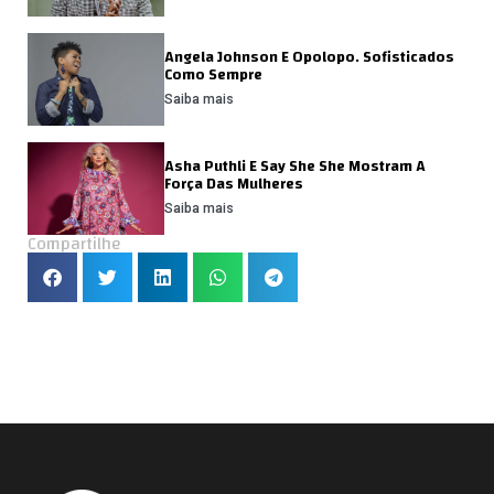
Angela Johnson E Opolopo. Sofisticados
Como Sempre
Saiba mais
Asha Puthli E Say She She Mostram A
Força Das Mulheres
Saiba mais
Compartilhe