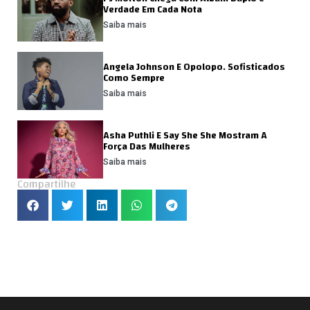
Verdade Em Cada Nota
Saiba mais
Angela Johnson E Opolopo. Sofisticados
Como Sempre
Saiba mais
Asha Puthli E Say She She Mostram A
Força Das Mulheres
Saiba mais
Compartilhe