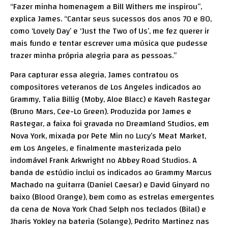
“Fazer minha homenagem a Bill Withers me inspirou”,
explica James. “Cantar seus sucessos dos anos 70 e 80,
como ‘Lovely Day’ e ‘Just the Two of Us’, me fez querer ir
mais fundo e tentar escrever uma música que pudesse
trazer minha própria alegria para as pessoas.”
Para capturar essa alegria, James contratou os
compositores veteranos de Los Angeles indicados ao
Grammy, Talia Billig (Moby, Aloe Blacc) e Kaveh Rastegar
(Bruno Mars, Cee-Lo Green). Produzida por James e
Rastegar, a faixa foi gravada no Dreamland Studios, em
Nova York, mixada por Pete Min no Lucy’s Meat Market,
em Los Angeles, e finalmente masterizada pelo
indomável Frank Arkwright no Abbey Road Studios. A
banda de estúdio inclui os indicados ao Grammy Marcus
Machado na guitarra (Daniel Caesar) e David Ginyard no
baixo (Blood Orange), bem como as estrelas emergentes
da cena de Nova York Chad Selph nos teclados (Bilal) e
Jharis Yokley na bateria (Solange), Pedrito Martinez nas