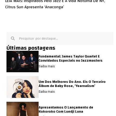
LEIA MAIS: Inspirados Pelo Jazz E A Vida Noturna De NY,
Citrus Sun Apresenta ‘Anaconga’
Últimas postagens
Fundamental: James Taylor Quartet E
Convidados Especiais no Jazzmasters
Saiba mais
Um Dos Melhores Do Ano. Eis O Terceiro
Álbum de Baby Rose, ‘Yearnalism’
Saiba mais
Apresentamos O Lançamento de
Kokoroko Com Luedji Luna