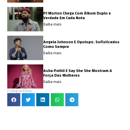
PJ Morton Chega Com Álbum Duplo e
Verdade Em Cada Nota
Saiba mais
Angela Johnson E Opolopo. Sofisticados
Como Sempre
Saiba mais
Asha Puthli E Say She She Mostram A
Força Das Mulheres
Saiba mais
Compartilhe