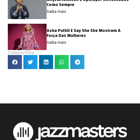
Como Sempre
Saiba mais
Asha Puthli E Say She She Mostram A
Força Das Mulheres
Saiba mais
Compartilhe