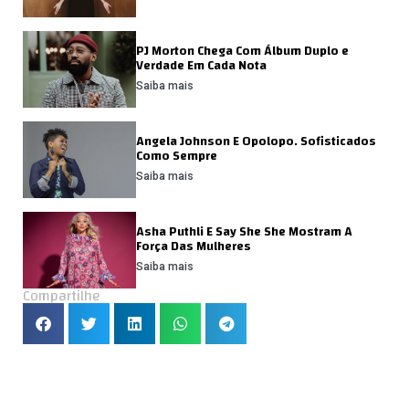
PJ Morton Chega Com Álbum Duplo e
Verdade Em Cada Nota
Saiba mais
Angela Johnson E Opolopo. Sofisticados
Como Sempre
Saiba mais
Asha Puthli E Say She She Mostram A
Força Das Mulheres
Saiba mais
Compartilhe