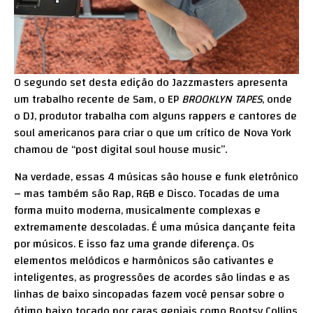
O segundo set desta edição do Jazzmasters apresenta
um trabalho recente de Sam, o EP
BROOKLYN TAPES
, onde
o DJ, produtor trabalha com alguns rappers e cantores de
soul americanos para criar o que um crítico de Nova York
chamou de “post digital soul house music”.
Na verdade, essas 4 músicas são house e funk eletrônico
– mas também são Rap, R&B e Disco. Tocadas de uma
forma muito moderna, musicalmente complexas e
extremamente descoladas. É uma música dançante feita
por músicos. E isso faz uma grande diferença. Os
elementos melódicos e harmônicos são cativantes e
inteligentes, as progressões de acordes são lindas e as
linhas de baixo sincopadas fazem você pensar sobre o
ótimo baixo tocado por caras geniais como Bootsy Collins