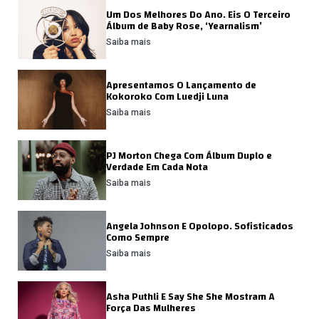
Um Dos Melhores Do Ano. Eis O Terceiro
Álbum de Baby Rose, ‘Yearnalism’
Saiba mais
Apresentamos O Lançamento de
Kokoroko Com Luedji Luna
Saiba mais
PJ Morton Chega Com Álbum Duplo e
Verdade Em Cada Nota
Saiba mais
Angela Johnson E Opolopo. Sofisticados
Como Sempre
Saiba mais
Asha Puthli E Say She She Mostram A
Força Das Mulheres