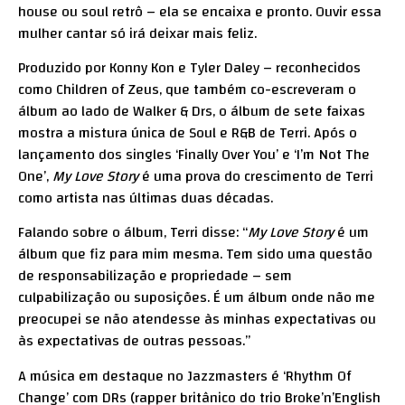
house ou soul retrô – ela se encaixa e pronto. Ouvir essa
mulher cantar só irá deixar mais feliz.
Produzido por Konny Kon e Tyler Daley – reconhecidos
como Children of Zeus, que também co-escreveram o
álbum ao lado de Walker & Drs, o álbum de sete faixas
mostra a mistura única de Soul e R&B de Terri. Após o
lançamento dos singles ‘Finally Over You’ e ‘I’m Not The
One’,
My Love Story
é uma prova do crescimento de Terri
como artista nas últimas duas décadas.
Falando sobre o álbum, Terri disse: “
My Love Story
é um
álbum que fiz para mim mesma. Tem sido uma questão
de responsabilização e propriedade – sem
culpabilização ou suposições. É um álbum onde não me
preocupei se não atendesse às minhas expectativas ou
às expectativas de outras pessoas.”
A música em destaque no Jazzmasters é ‘Rhythm Of
Change’ com DRs (rapper britânico do trio Broke’n’English