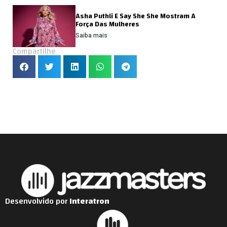
Asha Puthli E Say She She Mostram A
Força Das Mulheres
Saiba mais
Compartilhe
Desenvolvido por
Interatron