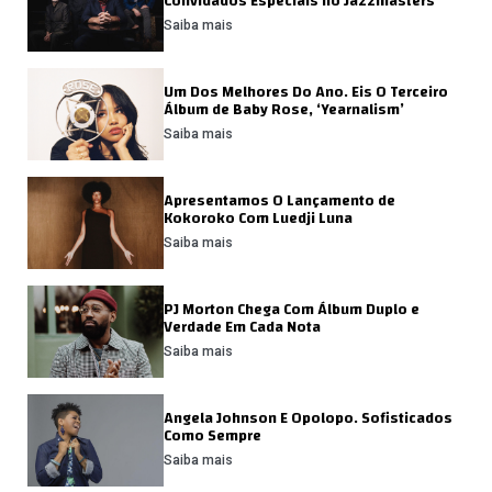
Convidados Especiais no Jazzmasters
Saiba mais
Um Dos Melhores Do Ano. Eis O Terceiro
Álbum de Baby Rose, ‘Yearnalism’
Saiba mais
Apresentamos O Lançamento de
Kokoroko Com Luedji Luna
Saiba mais
PJ Morton Chega Com Álbum Duplo e
Verdade Em Cada Nota
Saiba mais
Angela Johnson E Opolopo. Sofisticados
Como Sempre
Saiba mais