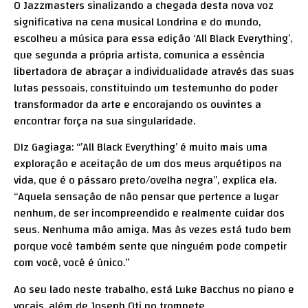
O Jazzmasters sinalizando a chegada desta nova voz
significativa na cena musical Londrina e do mundo,
escolheu a música para essa edição ‘All Black Everything’,
que segunda a própria artista, comunica a essência
libertadora de abraçar a individualidade através das suas
lutas pessoais, constituindo um testemunho do poder
transformador da arte e encorajando os ouvintes a
encontrar força na sua singularidade.
DIz Gagiaga: “’All Black Everything’ é muito mais uma
exploração e aceitação de um dos meus arquétipos na
vida, que é o pássaro preto/ovelha negra”, explica ela.
“Aquela sensação de não pensar que pertence a lugar
nenhum, de ser incompreendido e realmente cuidar dos
seus. Nenhuma mão amiga. Mas às vezes está tudo bem
porque você também sente que ninguém pode competir
com você, você é único.”
Ao seu lado neste trabalho, está Luke Bacchus no piano e
vocais, além de Joseph Oti no trompete.