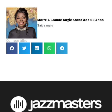
Morre A Grande Angie Stone Aos 63 Anos
Saiba mais
Compartilhe