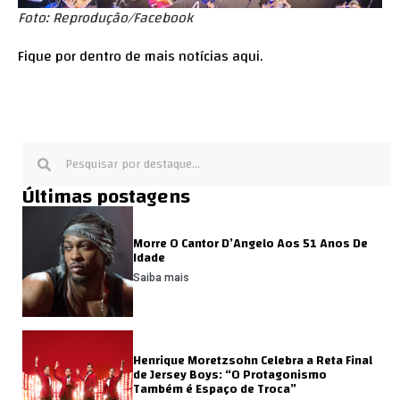
Foto: Reprodução/Facebook
Fique por dentro de mais notícias
aqui
.
Últimas postagens
Morre O Cantor D’Angelo Aos 51 Anos De
Idade
Saiba mais
Henrique Moretzsohn Celebra a Reta Final
de Jersey Boys: “O Protagonismo
Também é Espaço de Troca”