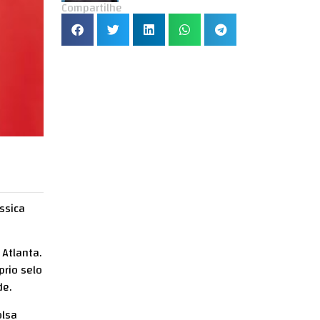
Compartilhe
ssica
 Atlanta.
prio selo
de.
olsa