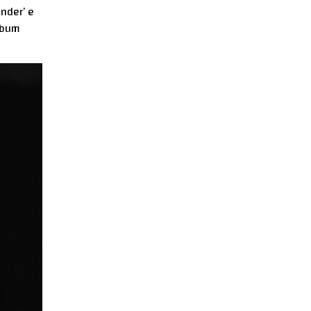
onder’ e
lbum