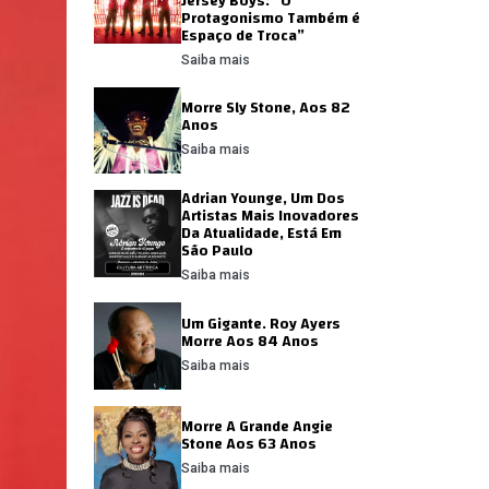
Jersey Boys: “O
Protagonismo Também é
Espaço de Troca”
Saiba mais
Morre Sly Stone, Aos 82
Anos
Saiba mais
Adrian Younge, Um Dos
Artistas Mais Inovadores
Da Atualidade, Está Em
São Paulo
Saiba mais
Um Gigante. Roy Ayers
Morre Aos 84 Anos
Saiba mais
Morre A Grande Angie
Stone Aos 63 Anos
Saiba mais