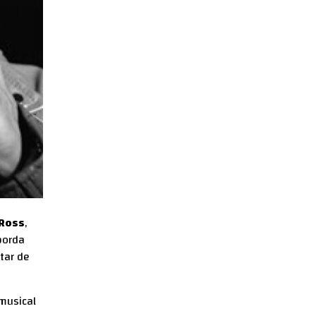
Ross
,
borda
tar de
musical