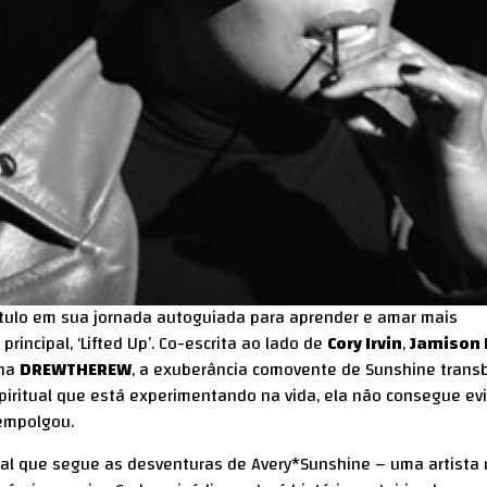
tulo em sua jornada autoguiada para aprender e amar mais
rincipal, ‘Lifted Up’. Co-escrita ao lado de
Cory Irvin
,
Jamison 
lha
DREWTHEREW
, a exuberância comovente de Sunshine trans
spiritual que está experimentando na vida, ela não consegue evi
 empolgou.
l que segue as desventuras de Avery*Sunshine – uma artista 