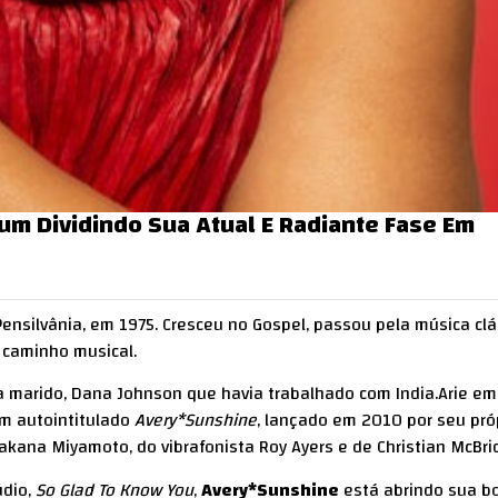
m Dividindo Sua Atual E Radiante Fase Em
ensilvânia, em 1975. Cresceu no Gospel, passou pela música clá
u caminho musical.
ra marido, Dana Johnson que havia trabalhado com India.Arie em
um autointitulado
Avery*Sunshine
, lançado em 2010 por seu pró
akana Miyamoto, do vibrafonista Roy Ayers e de Christian McBri
údio,
So Glad To Know You
,
Avery*Sunshine
está abrindo sua b