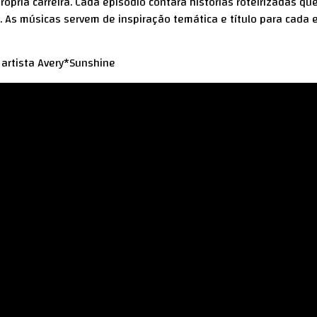
pria carreira. Cada episódio contará histórias roteirizadas qu
As músicas servem de inspiração temática e título para cada 
artista Avery*Sunshine