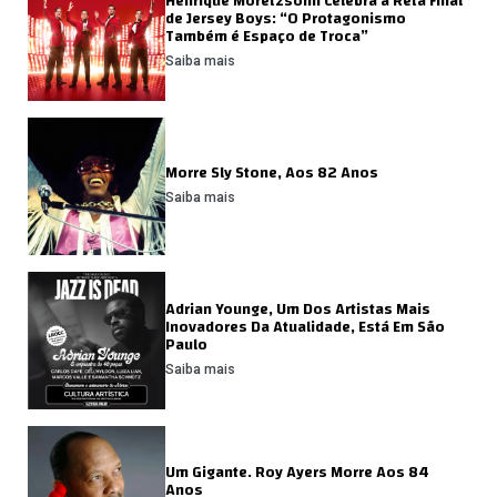
Henrique Moretzsohn Celebra a Reta Final
de Jersey Boys: “O Protagonismo
Também é Espaço de Troca”
Saiba mais
Morre Sly Stone, Aos 82 Anos
Saiba mais
Adrian Younge, Um Dos Artistas Mais
Inovadores Da Atualidade, Está Em São
Paulo
Saiba mais
Um Gigante. Roy Ayers Morre Aos 84
Anos