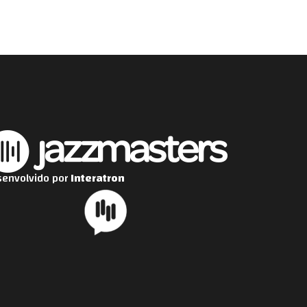
envolvido por
Interatron