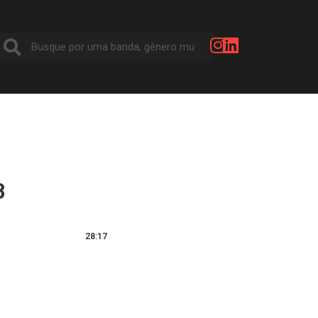
B
28:17