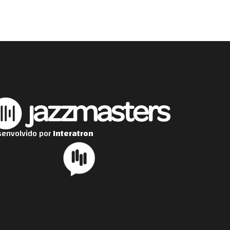
envolvido por
Interatron