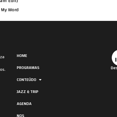
ram Edit)
e My Word
HOME
iza
PROGRAMAS
Des
os.
CONTEÚDO
JAZZ & TRIP
AGENDA
NOS